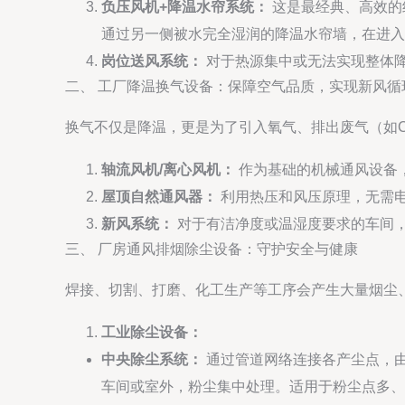
负压风机+降温水帘系统：
这是最经典、高效的
通过另一侧被水完全湿润的降温水帘墙，在进入
岗位送风系统：
对于热源集中或无法实现整体
二、 工厂降温换气设备：保障空气品质，实现新风循
换气不仅是降温，更是为了引入氧气、排出废气（如C
轴流风机/离心风机：
作为基础的机械通风设备
屋顶自然通风器：
利用热压和风压原理，无需
新风系统：
对于有洁净度或温湿度要求的车间
三、 厂房通风排烟除尘设备：守护安全与健康
焊接、切割、打磨、化工生产等工序会产生大量烟尘
工业除尘设备：
中央除尘系统：
通过管道网络连接各产尘点，
车间或室外，粉尘集中处理。适用于粉尘点多、