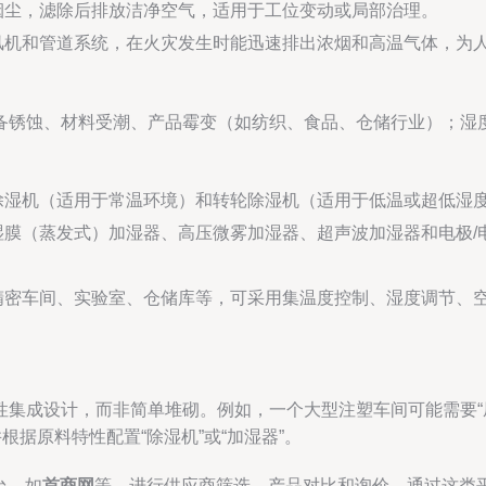
烟尘，滤除后排放洁净空气，适用于工位变动或局部治理。
风机和管道系统，在火灾发生时能迅速排出浓烟和高温气体，为
备锈蚀、材料受潮、产品霉变（如纺织、食品、仓储行业）；湿
除湿机（适用于常温环境）和转轮除湿机（适用于低温或超低湿
膜（蒸发式）加湿器、高压微雾加湿器、超声波加湿器和电极/
精密车间、实验室、仓储库等，可采用集温度控制、湿度调节、
集成设计，而非简单堆砌。例如，一个大型注塑车间可能需要“屋
根据原料特性配置“除湿机”或“加湿器”。
台，如
首商网
等，进行供应商筛选、产品对比和询价。通过这类