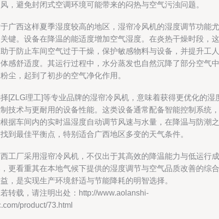
通风，避免封闭式空调环境可能带来的闷热与空气污浊问题。
对于广西这样夏季湿度较高的地区，湿帘冷风机的湿度调节功能
为关键。设备在降温的能适度增加空气湿度。在炎热干燥时段，
有助于防止车间空气过于干燥，保护敏感物料与设备，并提升工
的体感舒适度。其运行过程中，水分蒸发也自然沉降了部分空气
的粉尘，起到了初步的空气净化作用。
择[ZLG理工]等专业品牌的湿帘冷风机，意味着获得更优化的湿
控制技术与更耐用的设备性能。这类设备通常配备智能控制系统
能根据车间内的实时温湿度自动调节风速与水量，在降温与防潮
间找到最佳平衡点，特别适合广西地区多变的天气条件。
广西工厂采用湿帘冷风机，不仅出于其高效的降温能力与低运行
本，更看重其在本地气候下提供的湿度调节与空气品质改善的综
效益，是实现生产环境舒适与节能降耗的明智选择。
若转载，请注明出处：http://www.aolanshi-
.com/product/73.html