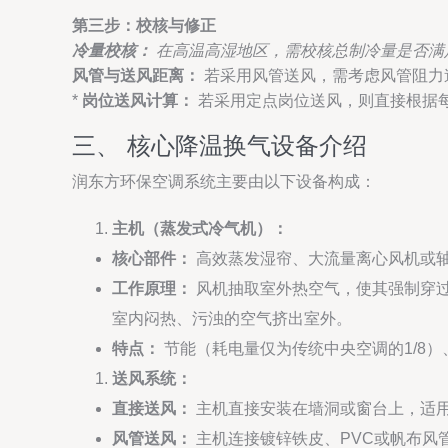
第三步：校核与修正
冷量校核：
在高温高湿地区，需校核总制冷量是否满
风管与送风距离：
若采用风管送风，需考虑风管阻力
*
岗位送风计算：
若采用定点岗位送风，则直接根据每个
三、 核心降温换气设备介绍
润东方环保空调系统主要由以下设备构成：
主机（蒸发式冷气机）：
核心部件：
高效蒸发湿帘、大流量离心风机或
工作原理：
风机抽取室外热空气，使其强制穿
室内闷热、污浊的空气挤出室外。
特点：
节能（耗电量仅为传统中央空调的1/8
送风系统：
直接送风：
主机直接安装在墙洞或窗台上，适
风管送风：
主机连接镀锌铁皮、PVC或帆布风