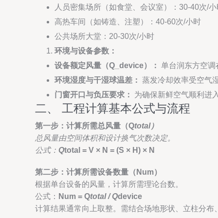
人员密集场所（如食堂、会议室）：30-40次/小
高热车间（如铸造、注塑）：40-60次/小时
公共场所大堂：20-30次/小时
环境与设备参数：
设备额定风量（Q_device）：
单台润东方空调在
环境湿度与干湿球温差：
蒸发冷却效率受空气
门窗开口与负压要求：
为确保新鲜空气顺利进入
二、 工程计算基本公式与流程
第一步：计算所需总风量（Q
total）
总风量由空间体积和设计换气次数决定。
公式：
Q
total = V × N = (S × H) × N
第二步：计算所需设备数量（Num）
根据单台设备的风量，计算所需理论台数。
公式：
Num = Q
total / Q
device
计算结果通常向上取整。需结合场地形状、立柱分布