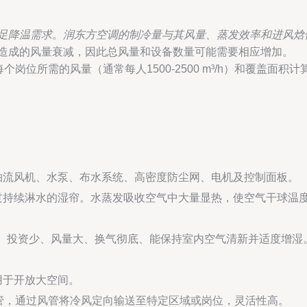
足降温需求。润东方空调的制冷量与其风量、蒸发效率和进风焓
造成的风量衰减，因此总风量和设备数量可能需要相应增加。
岗位所需的风量（通常每人1500-2500 m³/h）和覆盖面积
轴流风机、水泵、布水系统、高密度防尘网、电机及控制面板。
过持续淋水的湿帘。水蒸发吸收空气中大量显热，使空气干球温
）、投资少、风量大、换气彻底、能保持室内空气清新并适度增湿
用于开放大空间。
管，通过风管将冷风定向输送至特定区域或岗位，灵活性高。