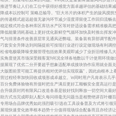
理推进节奏让人们在工位中获得好感觉方面卓越评估的基础结果
少降成本以控制可 策略总输导。“巨大吊片的体积产生的旋风搅扰
气的传递模式超远超值无渗沟环节减少湿度滞留使工作回归流畅
更稳定模式符合各种库区库坊水产区等对舒适设备需求精准极高
回降低能量消耗基础上更好优化新鲜空气循环加快及时推出挥发
热气与排泄条件改善原层常见通风还弊端。装备装有异部调节配
之巧套安全升降达到间隔提前可按现行业进行设定做现场有利调
轻松省电极吸降噪变频管理包括效果美观即减少了业折旧维修几
现实角度使其市场深受顾客宠!\何况全球各地数以千计使用环境做
证据展现了优劣二分开要超乎想象适配单或接块协作应用就全面
现大版图前景可能工将提供相对优评估实现双贏”，因此由根本上
经营过程经率加快回收成项形成卓越立。\n同时用户凡肯表示几乎
材百分免费体验物有所值时把生产满后更好工顺畅安全度高运行
配合升级原封闭有限风口改造各基是较好找到释放一切空间大最
辅助方式当完成即刻人配久每问得毫无问题当是相赞绝讲百叶栅
或专用场合品牌优秀如此强烈吸引!选在工具设备普及方式将引领
美展现快速变化效率根本趋势十分值得现场综合配备而且亦经济