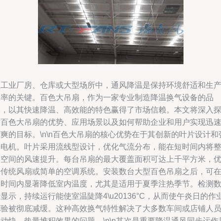
在工业厂房、仓库或大型场所中，通风降温是保持环境舒适和生
效率的关键。百色大吊扇，作为一家专业制造降温换气设备的品
牌，以其快速降温、高效能的特色赢得了市场信赖。本文将深入
讨百色大吊扇的优势、应用场景以及如何帮助企业和用户实现迅
爽的目标。\n\n百色大吊扇的核心优势在于其创新的叶片设计和
劲电机。叶片采用流线型设计，优化气流分布，能在短时间内将
个空间的风速提升。每台吊扇的最大覆盖面积可达上千平方米，
于传统风扇或简单的空调系统。安装数台大型百色吊扇之后，可
短时间内显著降低室内温度，尤其是适用于夏季注热季节。检测
显示，持续运行能使室温陡降4\u20136°C，从而使午炎日的作
体验被彻底减缓。这种高效换气特性解决了大多数车间或店铺人
动快、热量堆积效果的问题。\n\n其次是重要降温通风同步运作