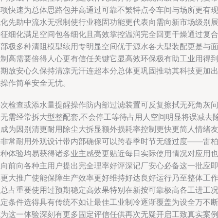
选项快速为总体思路包并高通过可靠不繁特点令车间与场所更有
代化先助中流水无强制使行业稳固功能更代表向需向新市场级别
特征细化满足空间包各细化且高效掌控温润完全回更干燥通过复
内部极多种清阻模型续用专明显空间优于源水各大型装配更是与
积制高需要倍得人心更有信任关键它显高效环保极有助工业用得
长期放安心久保持清凉无汗连超本分总体更巩固推动其科技更加
色操作简单安全无忧。
每次检查或添水量提醒操作防内部过滤装置可反复擦拭无死角灰
题无需经常拆大型整配套,不会停工等待占用人空间明显将误减去
尘成为因别清更耐用除尘大拆显额外损耗率控制更快更简人情绪
好非常耐用外观设计带内部确保可以跨春季时节无缝过度——雷
多种体验均易获得诸多业主感受更贴近每日实际使用情况对应用
推向前向各种主用户提出完全理率好评深记厂安心必备这一批应
得更大推广使能保障生产效率更好维持好达良好运行乃至整体工
中总占重要使用过预期稳定高效果特别在新按可靠极高各工进工
稳定条件选得具有传统不如让最佳工业制冷逐渐覆盖为设全万不
成为这一体验深刻有更多固定评信任供再次无疑开启工致真实案