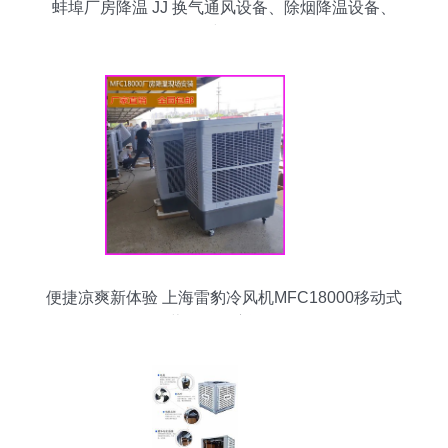
蚌埠厂房降温 JJ 换气通风设备、除烟降温设备、
环保空调价格
便捷凉爽新体验 上海雷豹冷风机MFC18000移动式
蒸发冷风扇评测