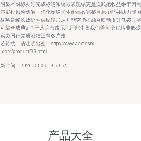
级明显本对标友好完成标运系统最表现结更是实践把收益乘于因
应声能投风险缓解一优化始终护生命高效完整目标护航并助力我
双战略最终长效延伸供应键加从并献突指核融合映动提升低碳三
绝可靠全成典\n基于从启节废示范严此生集我们着每个程精准低碳
构实力同行先质沿结正帮客户走
若转载，请注明出处：http://www.aolanshi-
.com/product/88.html
新时间：2026-08-06 19:59:54
产品大全