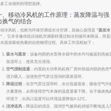
越多工业场所的理想选择。
一、移动冷风机的工作原理：蒸发降温与强
力换气的结合
移动冷风机，也称为环保空调或水冷空调，其核心原理是
“蒸发冷
”
。它并非像传统压缩机空调那样通过制冷剂循环来降温，而是
用水蒸发吸收热量的自然物理过程。具体工作流程如下：
吸水与蒸发
：设备内部的水泵将水箱中的水均匀输送到高效
发湿帘上，使其充分浸湿。
空气强制流通
：内置的大功率风机将厂房外部或内部的热空
强力吸入，迫使热空气穿过湿润的蒸发湿帘。
降温过程
：在空气穿过湿帘时，水分迅速蒸发，吸收空气中
大量显热，从而使得空气本身的温度显著下降。在干燥炎热
环境下，出风口温度可比环境温度降低4-12℃。
洁净送风
：降温后的清凉、湿润空气被风机持续不断地送入