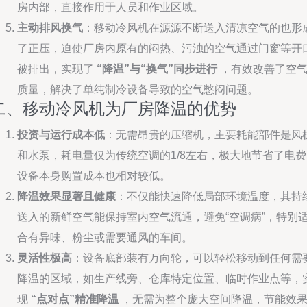
房内部，直接作用于人员和作业区域。
主动排风换气
：移动冷风机在源源不断送入清凉空气的也形
了正压，迫使厂房内原有的闷热、污浊的空气通过门窗等开
被排出，实现了
“降温”与“换气”同步进行
，有效改善了空
质量，解决了单纯制冷设备导致的空气憋闷问题。
二、移动冷风机为厂房降温的优势
投资与运行成本低
：无需昂贵的压缩机，主要耗能部件是风
和水泵，耗电量仅为传统空调的1/8左右，极大地节省了电费
设备本身购置成本也相对较低。
降温效果显著且健康
：不仅能快速降低局部环境温度，其持
送入的新鲜空气能保持室内空气流通，避免“空调病”，特别
合有异味、粉尘或需要通风的车间。
灵活性极高
：设备底部装有万向轮，可以轻松移动到任何需
降温的区域，如生产线旁、仓库特定位置、临时作业点等，
现
“点对点”精准降温
，无需为整个庞大空间降温，节能效