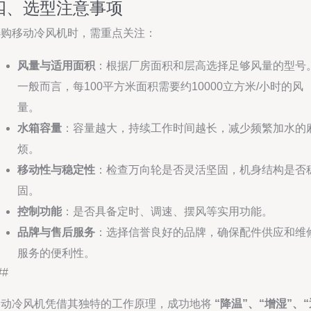
四、选型注意事项
选购移动冷风机时，需重点关注：
风量与适用面积
：根据厂房面积和层高选择足够风量的型号
一般而言，每100平方米面积需要约10000立方米/小时的风
量。
水箱容量
：容量越大，持续工作时间越长，减少频繁加水的
烦。
移动性与稳定性
：检查万向轮是否灵活坚固，机身结构是否
固。
控制功能
：是否具备定时、调速、摆风等实用功能。
品牌与售后服务
：选择信誉良好的品牌，确保配件供应和维
服务的便利性。
##
移动冷风机凭借其独特的工作原理，成功地将
“降温”、“增湿”、