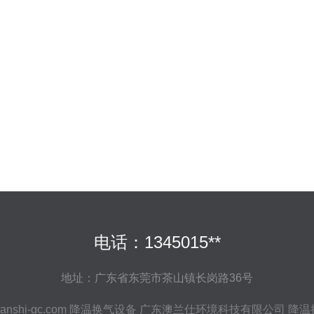
电话：1345015**
地址：广东省东莞市茶山镇长岗路36号
anshi-gc.com
降温换气设备
广东澳兰仕环境科技有限公司
降温