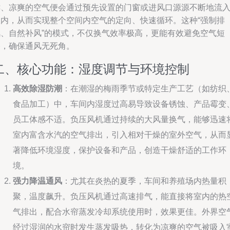
鲜、凉爽的空气便会通过预先设置的门窗或进风口源源不断地流
室内，从而实现整个空间内空气的定向、快速循环。这种“强制排
风、自然补风”的模式，不仅换气效率极高，更能有效避免空气短
路，确保通风无死角。
二、核心功能：湿度调节与环境控制
高效除湿防潮
：在潮湿的梅雨季节或特定生产工艺（如纺织
食品加工）中，车间内湿度过高易导致设备锈蚀、产品霉变
员工体感不适。负压风机通过持续的大风量换气，能够迅速
室内富含水汽的空气排出，引入相对干燥的室外空气，从而
著降低环境湿度，保护设备和产品，创造干燥舒适的工作环
境。
强力降温通风
：尤其在炎热的夏季，车间和养殖场内热量积
聚，温度飙升。负压风机通过高速排气，能直接将室内的热
气排出，配合水帘蒸发冷却系统使用时，效果更佳。外界空
经过湿润的水帘时发生蒸发吸热，转化为凉爽的空气被吸入