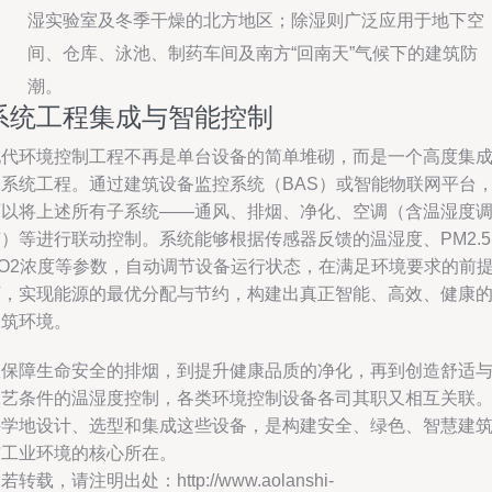
湿实验室及冬季干燥的北方地区；除湿则广泛应用于地下空
间、仓库、泳池、制药车间及南方“回南天”气候下的建筑防
潮。
系统工程集成与智能控制
现代环境控制工程不再是单台设备的简单堆砌，而是一个高度集
的系统工程。通过建筑设备监控系统（BAS）或智能物联网平台
可以将上述所有子系统——通风、排烟、净化、空调（含温湿度
）等进行联动控制。系统能够根据传感器反馈的温湿度、PM2.
CO2浓度等参数，自动调节设备运行状态，在满足环境要求的前
下，实现能源的最优分配与节约，构建出真正智能、高效、健康
建筑环境。
从保障生命安全的排烟，到提升健康品质的净化，再到创造舒适
工艺条件的温湿度控制，各类环境控制设备各司其职又相互关联
科学地设计、选型和集成这些设备，是构建安全、绿色、智慧建
与工业环境的核心所在。
若转载，请注明出处：http://www.aolanshi-