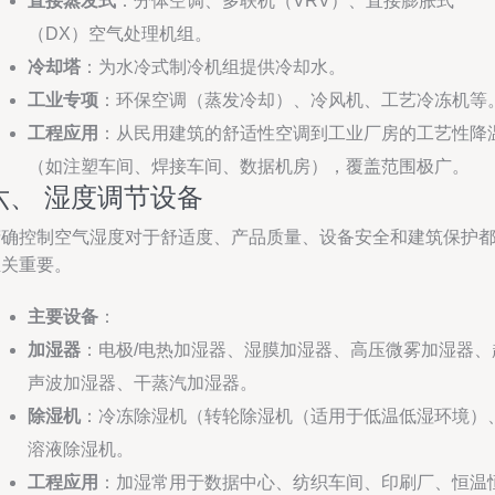
直接蒸发式
：分体空调、多联机（VRV）、直接膨胀式
（DX）空气处理机组。
冷却塔
：为水冷式制冷机组提供冷却水。
工业专项
：环保空调（蒸发冷却）、冷风机、工艺冷冻机等
工程应用
：从民用建筑的舒适性空调到工业厂房的工艺性降
（如注塑车间、焊接车间、数据机房），覆盖范围极广。
六、 湿度调节设备
精确控制空气湿度对于舒适度、产品质量、设备安全和建筑保护
至关重要。
主要设备
：
加湿器
：电极/电热加湿器、湿膜加湿器、高压微雾加湿器、
声波加湿器、干蒸汽加湿器。
除湿机
：冷冻除湿机（转轮除湿机（适用于低温低湿环境）
溶液除湿机。
工程应用
：加湿常用于数据中心、纺织车间、印刷厂、恒温