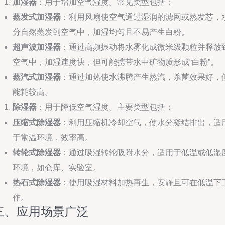
加湿器
：用于增加空气湿度。常见类型包括：
蒸发式加湿器
：利用风扇使空气通过湿润的滤网或蒸发芯，
分自然蒸发到空气中，加湿均匀且不易产生白粉。
超声波加湿器
：通过高频振动将水雾化成微米级颗粒并释放
空气中，加湿速度快，但可能携带水中矿物质形成“白粉”。
蒸汽式加湿器
：通过加热使水沸腾产生蒸汽，杀菌效果好，
能耗较高。
除湿器
：用于降低空气湿度。主要类型包括：
压缩式除湿器
：利用压缩机冷却空气，使水分凝结排出，适
于常温环境，效率高。
转轮式除湿器
：通过吸湿转轮吸附水分，适用于低温或低湿
环境，如仓库、实验室。
热石式除湿器
：使用吸湿材料加热再生，安静且可在低温下
作。
三、应用场景广泛